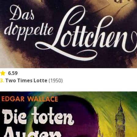
6.59
3.
Two Times Lotte
(1950)