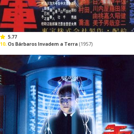
5.77
10.
Os Bárbaros Invadem a Terra
(1957)