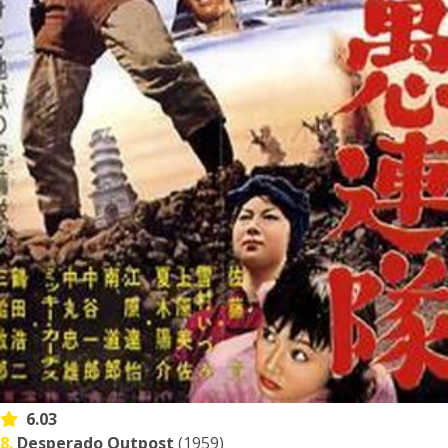
6.03
8.
Desperado Outpost
(1959)