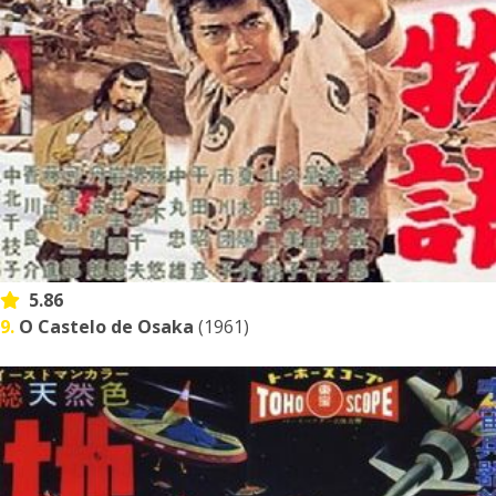
5.86
9.
O Castelo de Osaka
(1961)