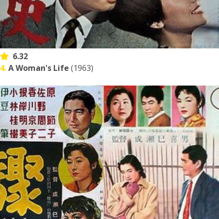
6.32
4.
A Woman's Life
(1963)