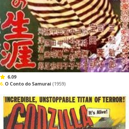
6.09
6.
O Conto do Samurai
(1959)