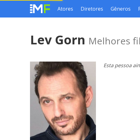
Atores
Diretores
Gêneros
Lev Gorn
Melhores fi
Esta pessoa ai