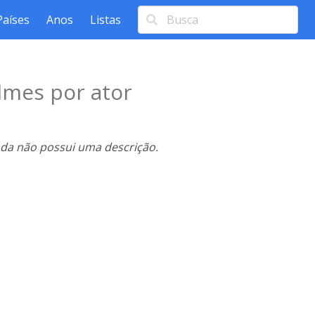
Países
Anos
Listas
lmes por ator
nda não possui uma descrição.