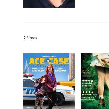
2
filmes