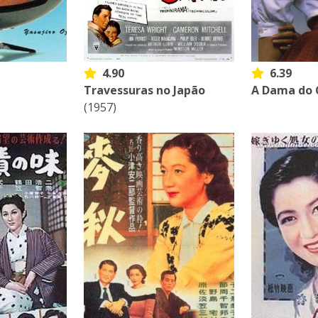
4.90
6.39
Travessuras no Japão
A Dama do 
(1957)