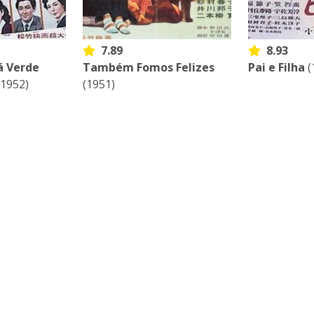
7.89
8.93
á Verde
Também Fomos Felizes
Pai e Filha
(
1952)
(1951)