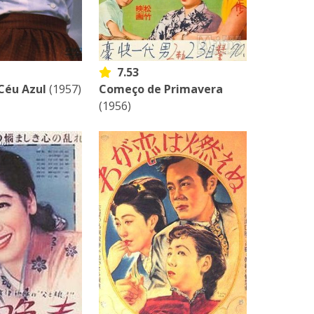
7.53
Céu Azul
(1957)
Começo de Primavera
(1956)