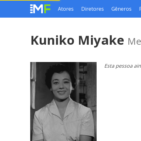
Atores
Diretores
Gêneros
Kuniko Miyake
Me
Esta pessoa ai