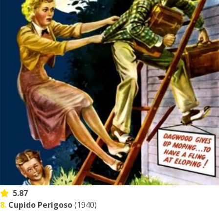
5.87
8.
Cupido Perigoso
(1940)