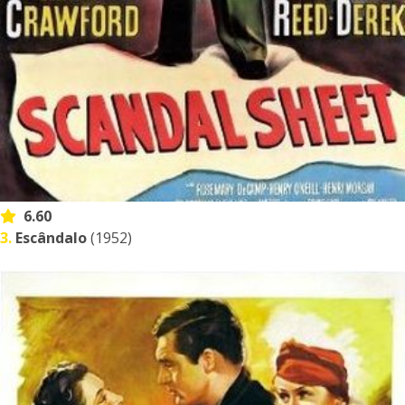
6.60
3.
Escândalo
(1952)