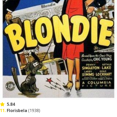
5.84
11.
Florisbela
(1938)