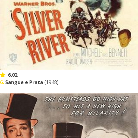
6.02
6.
Sangue e Prata
(1948)