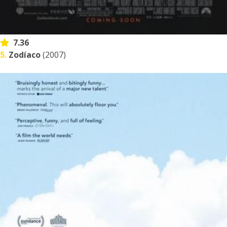
7.36
5.
Zodíaco
(2007)