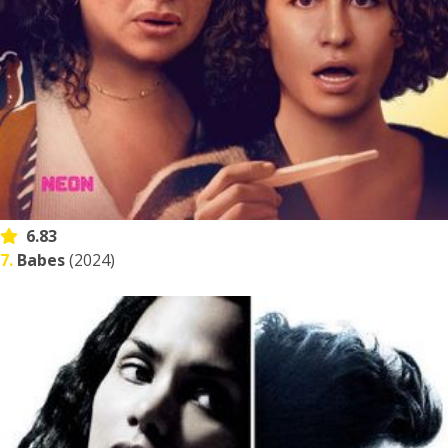
6.83
7.
Babes
(2024)