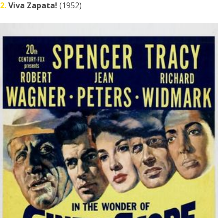
2.
Viva Zapata!
(1952)