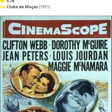
5.78
14.
Clube de Moças
(1951)