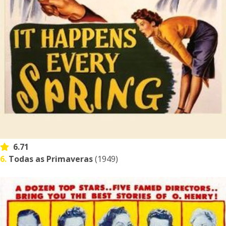
6.71
6.
Todas as Primaveras
(1949)