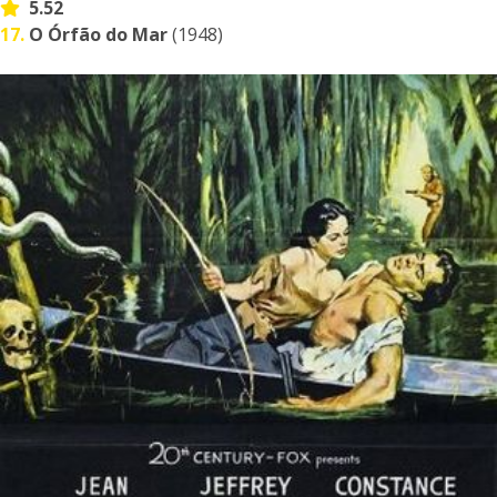
5.52
17.
O Órfão do Mar
(1948)