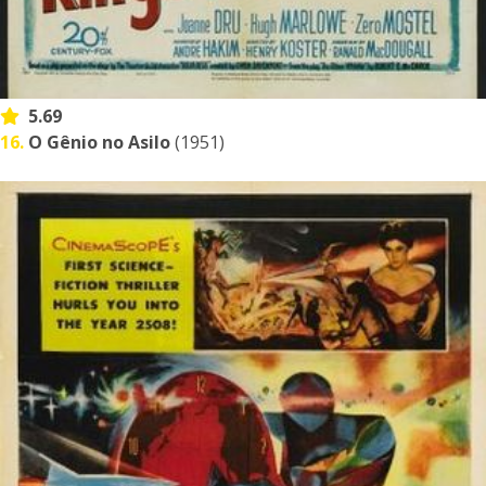
5.69
16.
O Gênio no Asilo
(1951)