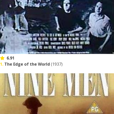
6.91
1.
The Edge of the World
(1937)