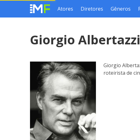
Atores
Diretores
Gêneros
Giorgio Albertazz
Giorgio Alberta
roteirista de ci