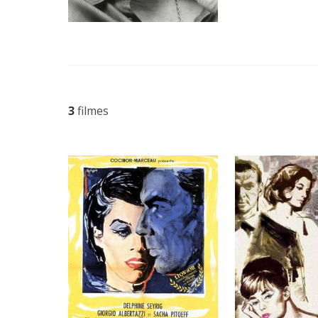
3
filmes