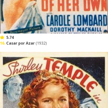
5.74
16.
Casar por Azar
(1932)