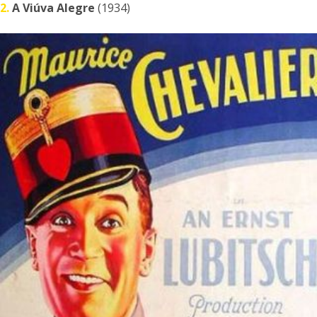
2.
A Viúva Alegre
(1934)