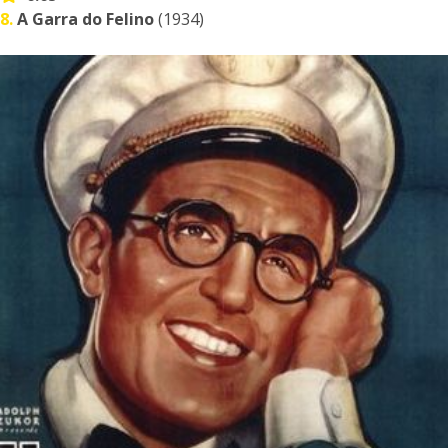
8.
A Garra do Felino
(1934)