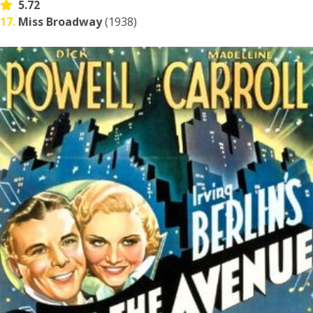
5.72
17.
Miss Broadway
(1938)