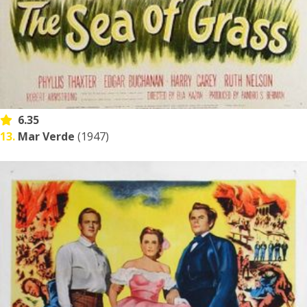
6.35
13.
Mar Verde
(1947)