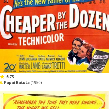
6.73
6.
Papai Batuta
(1950)