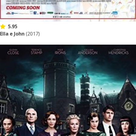
5.95
Ella e John
(2017)