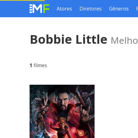
Atores
Diretores
Gêneros
Bobbie Little
Melhor
1
filmes