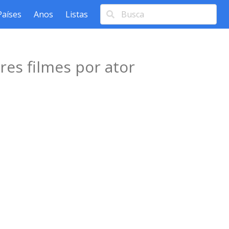
Países
Anos
Listas
es filmes por ator