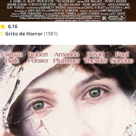
6.16
1.
Grito de Horror
(1981)