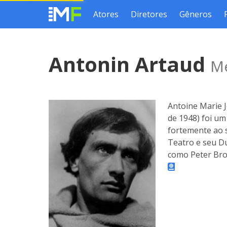
Atores
Diretores
Gêneros
Antonin Artaud
Me
Antoine Marie 
de 1948) foi um
fortemente ao s
Teatro e seu Du
como Peter Broo