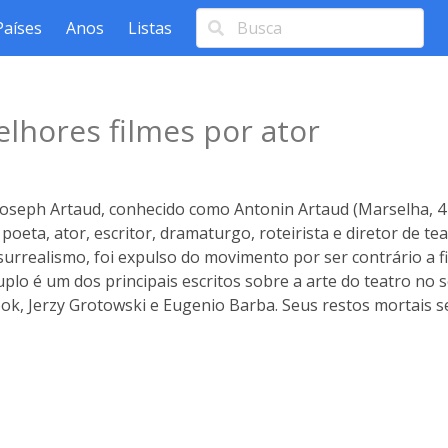
Países
Anos
Listas
lhores filmes por ator
Joseph Artaud, conhecido como Antonin Artaud (Marselha, 
 poeta, ator, escritor, dramaturgo, roteirista e diretor de t
urrealismo, foi expulso do movimento por ser contrário a f
plo é um dos principais escritos sobre a arte do teatro no s
k, Jerzy Grotowski e Eugenio Barba. Seus restos mortais se