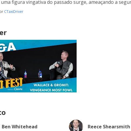
uma figura vingativa do passado surge, ameaçando a segura
por
CTaxiDriver
er
co
Ben Whitehead
Reece Shearsmith