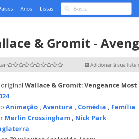
Países
Anos
Listas
llace & Gromit - Aven
tar
Adicionar à sua lista
 original
Wallace & Gromit: Vengeance Most
024
ro
Animação
,
Aventura
,
Comédia
,
Família
or
Merlin Crossingham
,
Nick Park
nglaterra