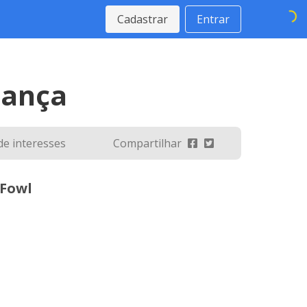
Cadastrar
Entrar
gança
 de interesses
Compartilhar
 Fowl