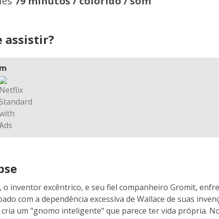
hes
79 minutos / colorido / som
 assistir?
am
pse
, o inventor excêntrico, e seu fiel companheiro Gromit, enf
ado com a dependência excessiva de Wallace de suas invenç
 cria um "gnomo inteligente" que parece ter vida própria. 