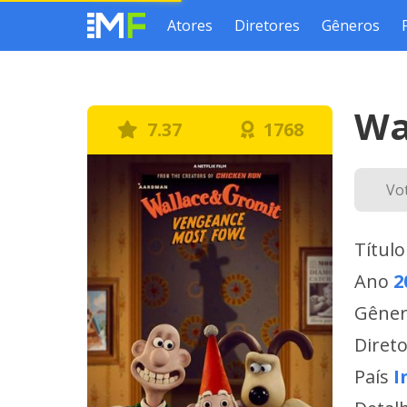
Atores
Diretores
Gêneros
Wa
7.37
1768
Vo
Título
Ano
2
Gêne
Diret
País
I