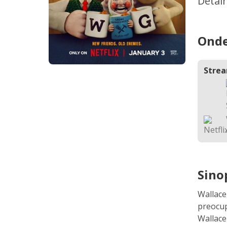
Detal
Onde
Stre
Sino
Wallace
preocup
Wallace