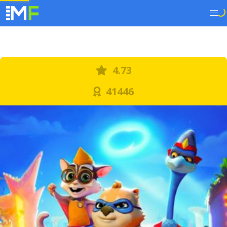
4.73
41446