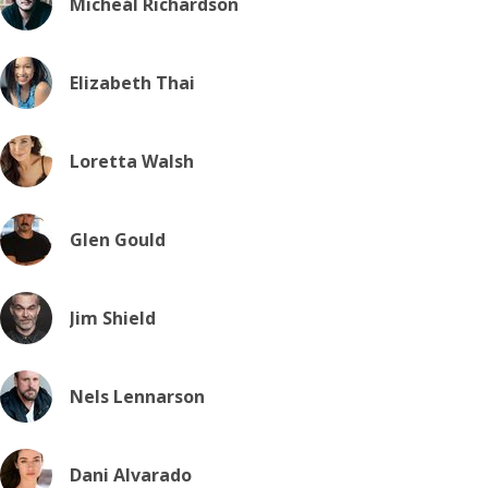
Micheál Richardson
Elizabeth Thai
Loretta Walsh
Glen Gould
Jim Shield
Nels Lennarson
Dani Alvarado