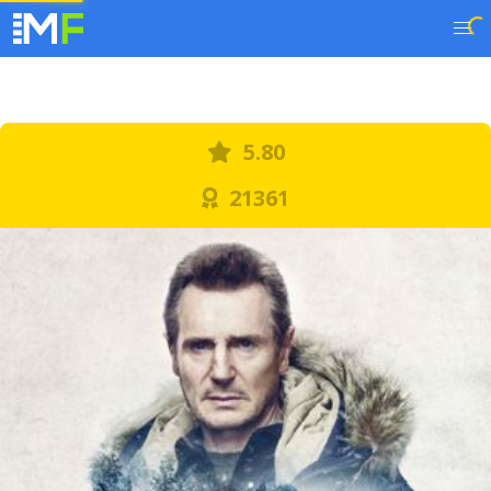
5.80
21361