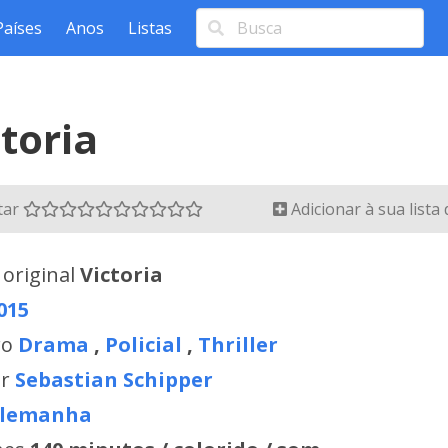
Países
Anos
Listas
ctoria
tar
Adicionar à sua lista
 original
Victoria
015
ro
Drama
,
Policial
,
Thriller
or
Sebastian Schipper
lemanha