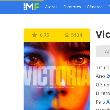
Atores
Diretores
Gêneros
Vi
6.75
5134
Vo
Título
Ano
2
Gêne
Diret
País
A