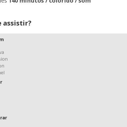
hes
140 minutos / colorido / som
 assistir?
am
r
rar