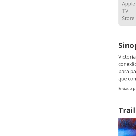
Sino
Victori
conexão
para pa
que com
Enviado 
Trail