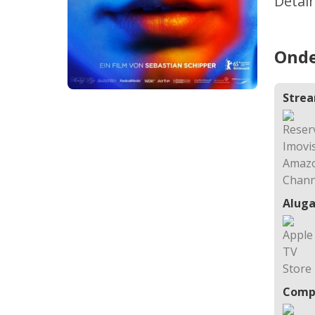
Detal
Onde
Stre
Aluga
Comp