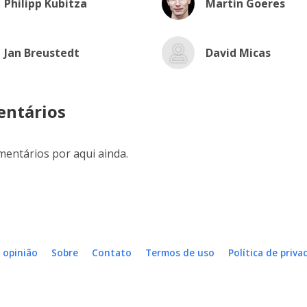
Philipp Kubitza
Martin Goeres
Jan Breustedt
David Micas
ntários
entários por aqui ainda.
 opinião
Sobre
Contato
Termos de uso
Política de priva