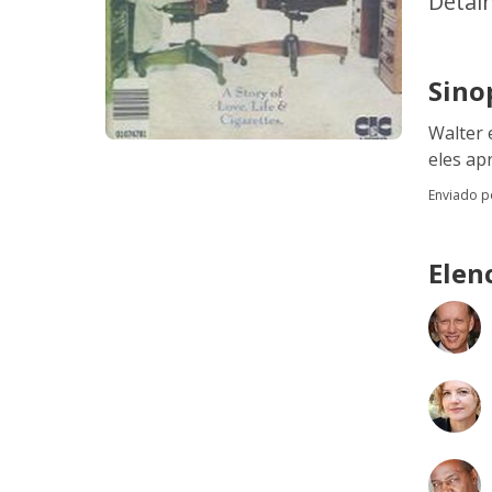
Detal
Sino
Walter 
eles ap
Enviado 
Elen