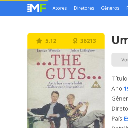
Atores
Diretores
Gêneros
Um
5.12
36213
Vo
Título
Ano
1
Gêne
Diret
País
E