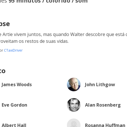
hes
95 minutos / colorido / som
pse
e Artie vivem juntos, mas quando Walter descobre que está
roveitam os restos de suas vidas.
por
CTaxiDriver
co
James Woods
John Lithgow
Eve Gordon
Alan Rosenberg
Albert Hall
Rosanna Huffman