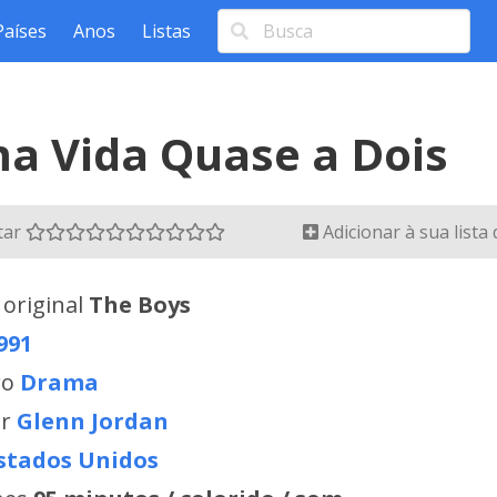
Países
Anos
Listas
a Vida Quase a Dois
tar
Adicionar à sua lista
 original
The Boys
991
ro
Drama
or
Glenn Jordan
stados Unidos