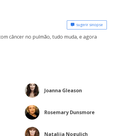
sugerir sinopse
 com câncer no pulmão, tudo muda, e agora
Joanna Gleason
Rosemary Dunsmore
Natalija Nogulich