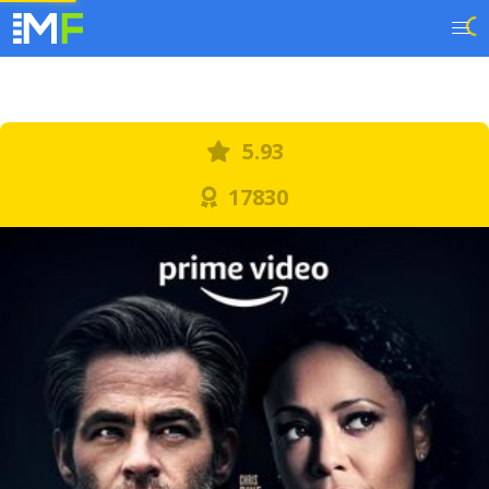
5.93
17830