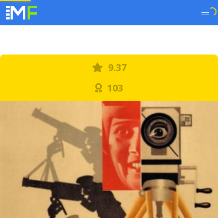
9.37
103