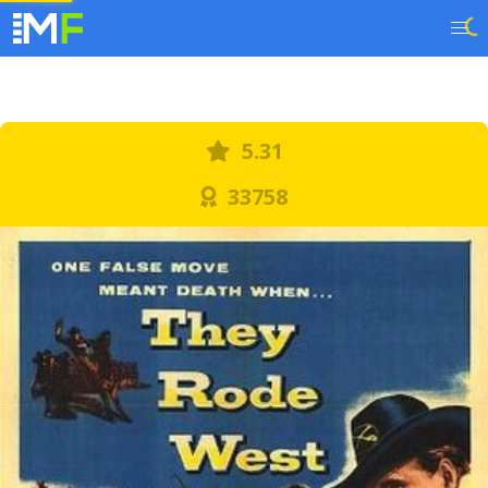
5.31
33758