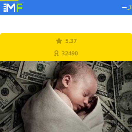
5.37
32490