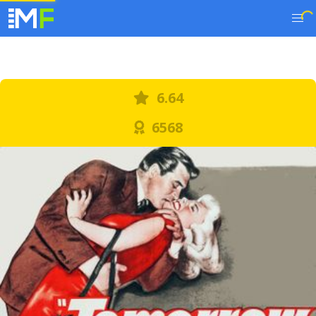
6.64
6568