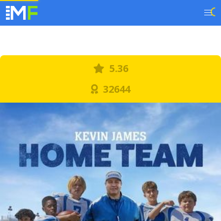
5.36
32644