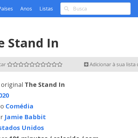
Países
Anos
Listas
e Stand In
tar
Adicionar à sua lista
 original
The Stand In
020
ro
Comédia
or
Jamie Babbit
stados Unidos