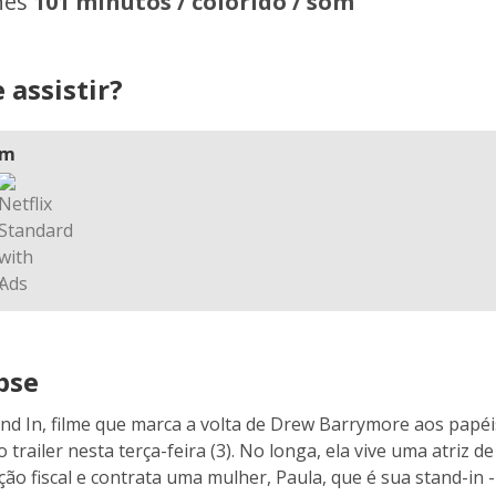
hes
101 minutos / colorido / som
 assistir?
am
pse
nd In, filme que marca a volta de Drew Barrymore aos papé
o trailer nesta terça-feira (3). No longa, ela vive uma atriz 
ão fiscal e contrata uma mulher, Paula, que é sua stand-in