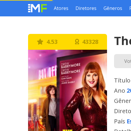
Atores
Diretores
Gêneros
Th
4.53
43328
Vo
Título
Ano
2
Gêne
Diret
País
E