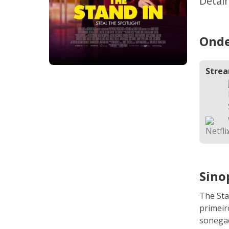
Detal
Onde
Stre
Sino
The Sta
primeir
sonegaç