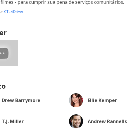
 filmes - para cumprir sua pena de serviços comunitários.
por
CTaxiDriver
er
co
Drew Barrymore
Ellie Kemper
T.J. Miller
Andrew Rannells