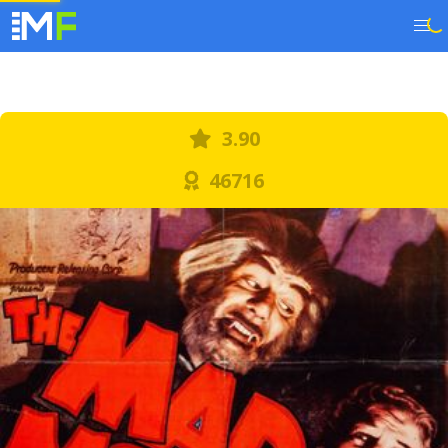
3.90
46716