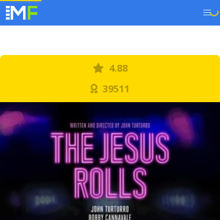
4.88
39511