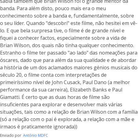
sabia também que Brian Wilson foi o grande mentor da
banda. Para além disto, pouco mais era o meu
conhecimento sobre a banda e, fundamentalmente, sobre
o seu líder. Quando "descobri" este filme, não hesitei em vê-
lo. E que bela surpresa tive, o filme é de grande nível e
fiquei a conhecer factos, especialmente sobre a vida de
Brian Wilson, dos quais não tinha qualquer conhecimento.
Estranho o filme ter passado "ao lado" das nomeações para
óscares, dado que para além da sua qualidade e de abordar
a história de um dos aclamados maiores génios musicais do
século 20, o filme conta com interpretações de
primeiríssimo nível de John Cusack, Paul Dano (a melhor
performance da sua carreira), Elizabeth Banks e Paul
Giamatti. É certo que as duas horas de filme são
insuficientes para explorar e desenvolver mais várias
situações, tais como a relação de Brian Wilson com a família
(só a relação com o pai é explorada, a relação com a mãe e
irmaos é praticamente ignorada))
Enviado por
António MDFC