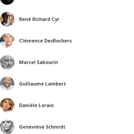
René Richard Cyr
Clémence DesRochers
Marcel Sabourin
Guillaume Lambert
Danièle Lorain
Geneviève Schmidt