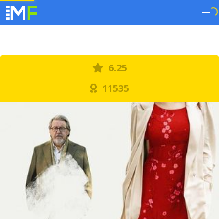
6.25
11535