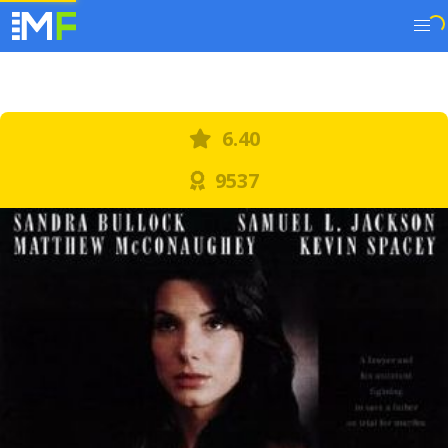
6.40
9537