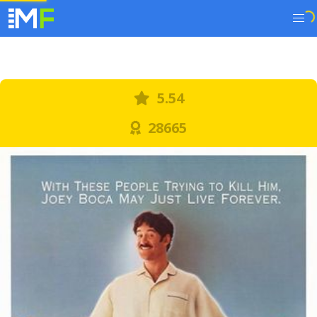
5.54
28665