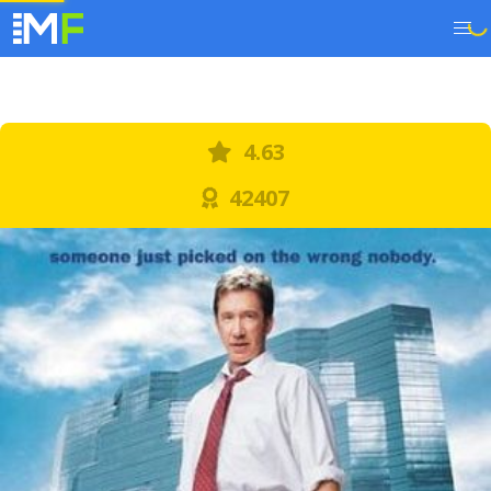
4.63
42407