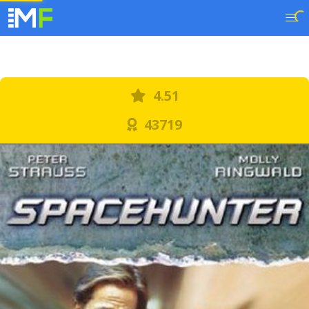
4.51
43719