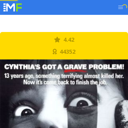
4.42
44352