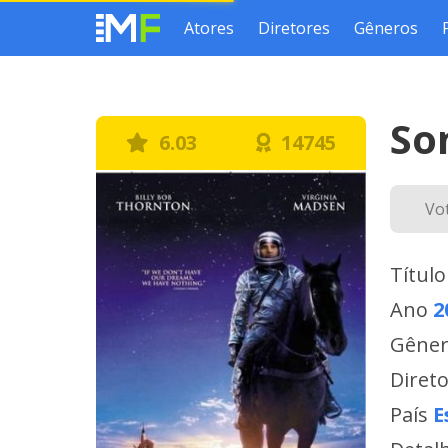
Atores
Diretores
Gêneros
So
6.03
14745
Vo
Título
Ano
2
Gêne
Diret
País
E