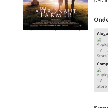
Detal
Onde
Aluga
Comp
Sino