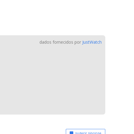
dados fornecidos por
JustWatch
sugerir sinopse