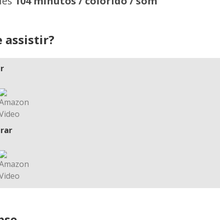
hes
104 minutos / colorido / som
 assistir?
r
rar
pse