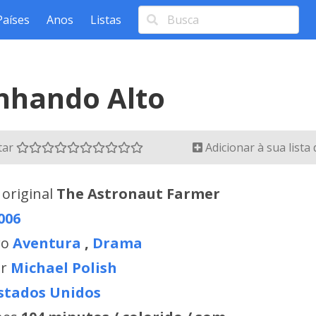
Países
Anos
Listas
nhando Alto
tar
Adicionar à sua lista
 original
The Astronaut Farmer
006
ro
Aventura
,
Drama
or
Michael Polish
stados Unidos