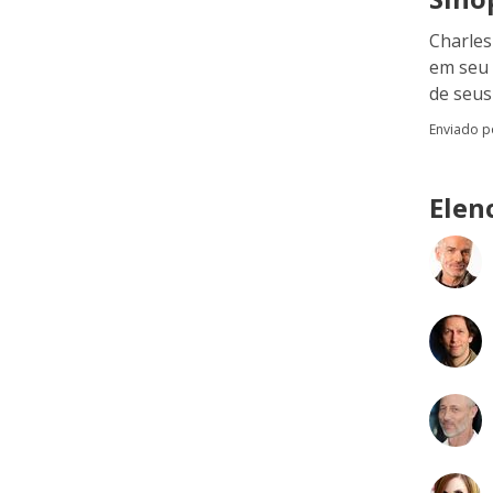
Charles
em seu 
de seus
Enviado 
Elen