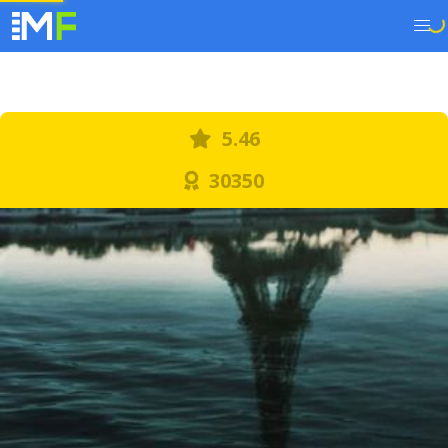
5.46
30350