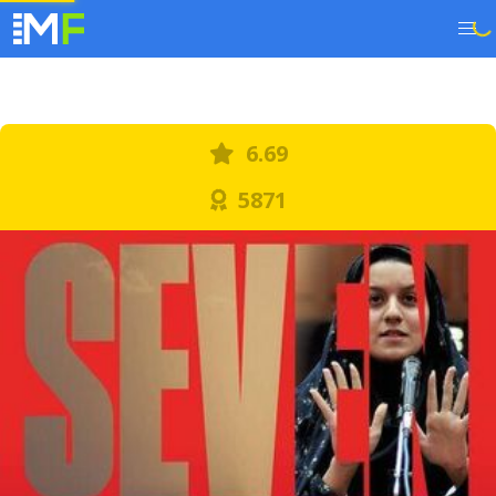
6.69
5871