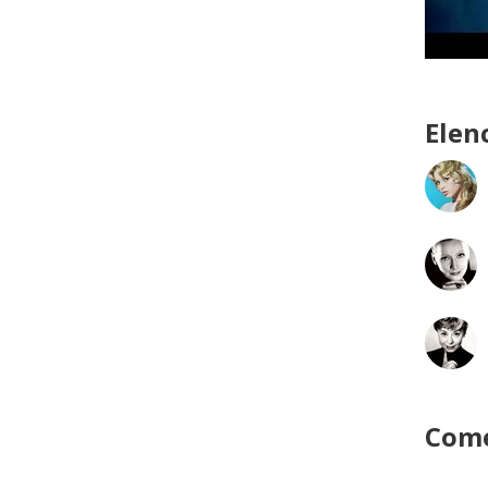
Elen
Come