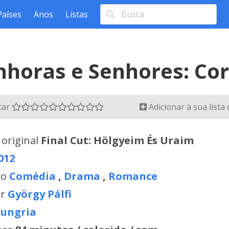
Países
Anos
Listas
nhoras e Senhores: Cor
tar
Adicionar à sua lista
 original
Final Cut: Hölgyeim És Uraim
012
ro
Comédia
,
Drama
,
Romance
or
György Pálfi
ungria