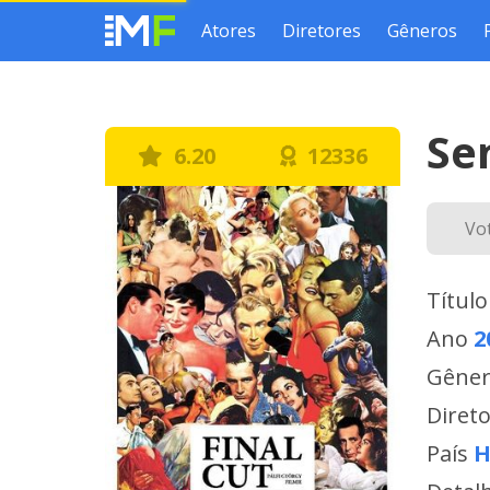
Atores
Diretores
Gêneros
Se
6.20
12336
Vo
Título
Ano
2
Gêne
Diret
País
H