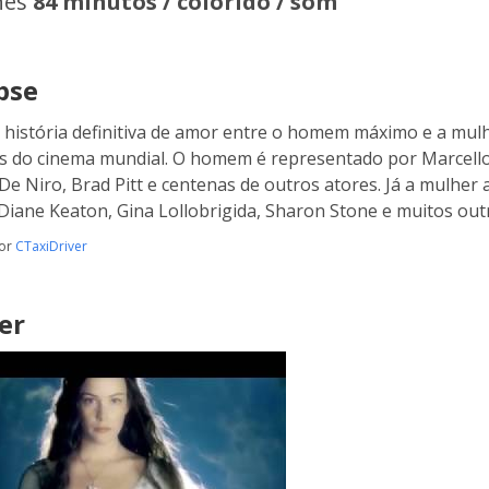
hes
84 minutos / colorido / som
pse
 história definitiva de amor entre o homem máximo e a mul
os do cinema mundial. O homem é representado por Marcello 
De Niro, Brad Pitt e centenas de outros atores. Já a mulhe
Diane Keaton, Gina Lollobrigida, Sharon Stone e muitos out
por
CTaxiDriver
er