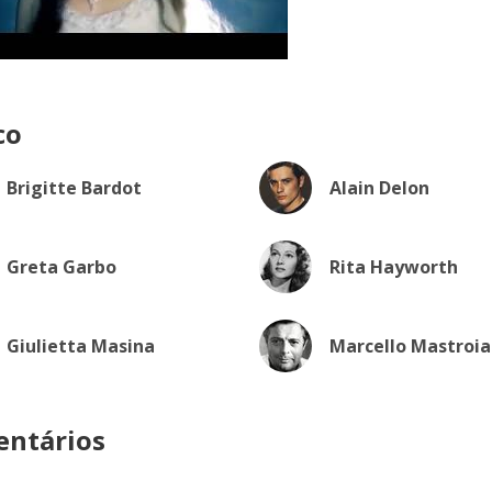
co
Brigitte Bardot
Alain Delon
Greta Garbo
Rita Hayworth
Giulietta Masina
Marcello Mastroia
ntários