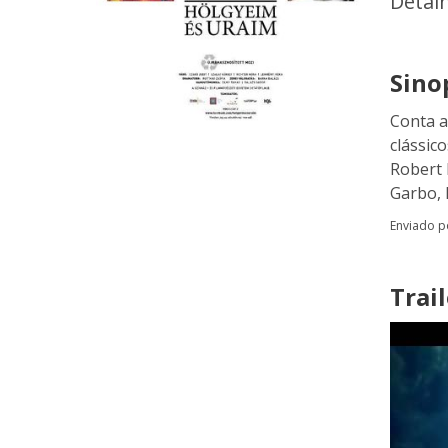
Detal
Sino
Conta a
clássic
Robert 
Garbo, 
Enviado 
Trail