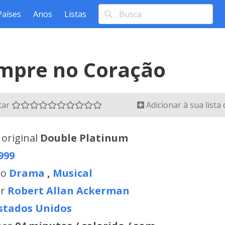
Países
Anos
Listas
mpre no Coração
tar
Adicionar à sua lista
 original
Double Platinum
999
ro
Drama
,
Musical
or
Robert Allan Ackerman
stados Unidos