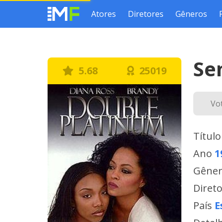
Atores
Diretores
Gêneros
Se
5.68
25019
Vo
Título
Ano
1
Gêne
Diret
País
E