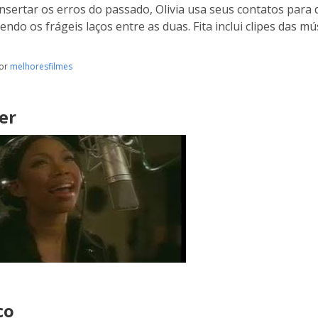
nsertar os erros do passado, Olivia usa seus contatos para de
cendo os frágeis laços entre as duas. Fita inclui clipes das m
por
melhoresfilmes
er
co