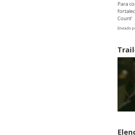
Para co
fortale
Count'
Enviado 
Trail
Elen