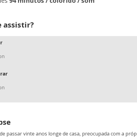
hes
94 minutos / colorido / som
 assistir?
r
rar
pse
de passar vinte anos longe de casa, preocupada com a própria