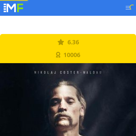
6.36
10006