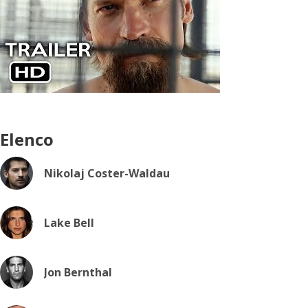
Elenco
Nikolaj Coster-Waldau
Lake Bell
Jon Bernthal