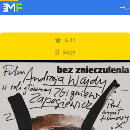
6.41
9429