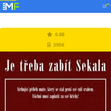
6.88
3956