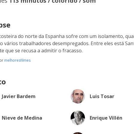
hes
113 minutos / colorido / som
pse
costeira do norte da Espanha sofre com um isolamento, qua
o vários trabalhadores desempregados. Entre eles está San
nte que se recusa a admitir o fracasso.
por
melhoresfilmes
co
Javier Bardem
Luis Tosar
Nieve de Medina
Enrique Villén