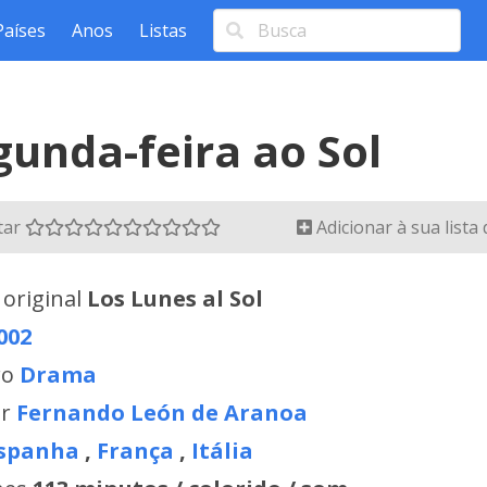
Países
Anos
Listas
gunda-feira ao Sol
tar
Adicionar à sua lista
 original
Los Lunes al Sol
002
ro
Drama
or
Fernando León de Aranoa
spanha
,
França
,
Itália