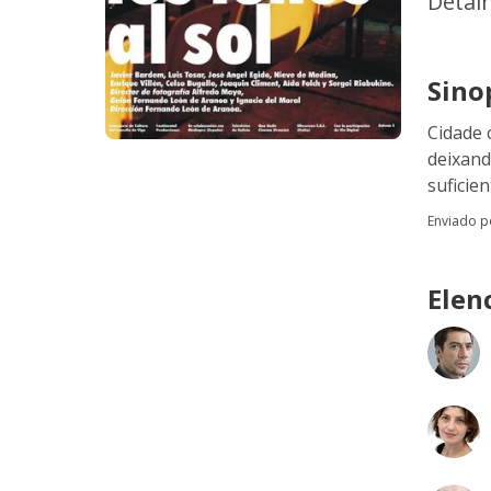
Detal
Sino
Cidade 
deixand
suficie
Enviado 
Elen