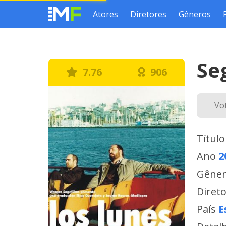
Atores
Diretores
Gêneros
Se
7.76
906
Vo
Título
Ano
2
Gêne
Diret
País
E