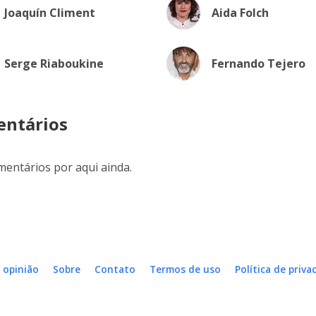
Joaquín Climent
Aida Folch
Serge Riaboukine
Fernando Tejero
ntários
entários por aqui ainda.
 opinião
Sobre
Contato
Termos de uso
Política de priva