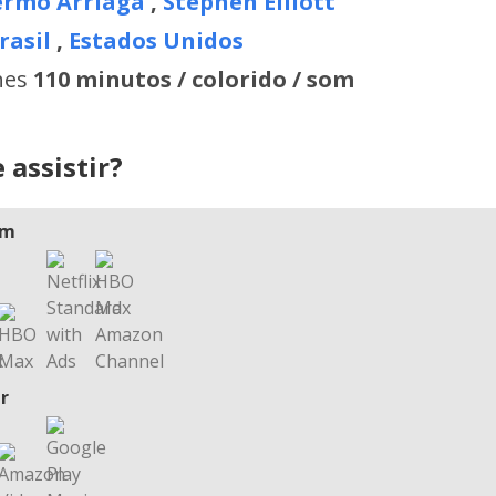
ermo Arriaga
,
Stephen Elliott
rasil
,
Estados Unidos
hes
110 minutos / colorido / som
 assistir?
am
r