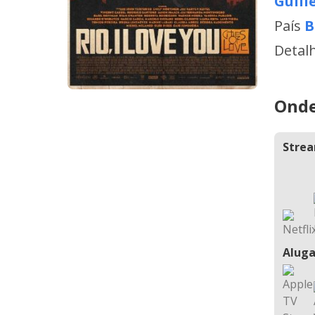
Guill
País
B
Detal
Onde
Stre
Aluga