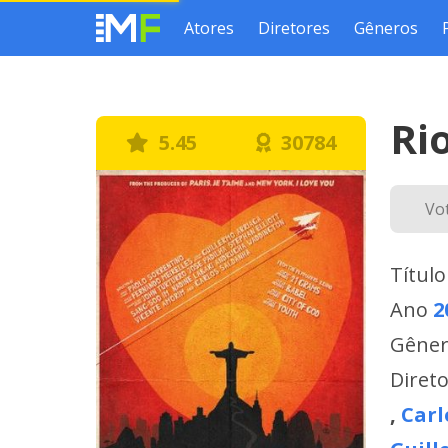
Atores
Diretores
Gêneros
Ri
5.45
30784
Vo
Título
Ano
2
Gêne
Diret
,
Carl