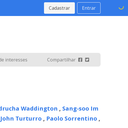
Cadastrar
Entrar
 de interesses
Compartilhar
drucha Waddington
,
Sang-soo Im
,
John Turturro
,
Paolo Sorrentino
,