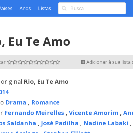
Países
Anos
Listas
o, Eu Te Amo
tar
Adicionar à sua lista
 original
Rio, Eu Te Amo
014
ro
Drama
,
Romance
or
Fernando Meirelles
,
Vicente Amorim
,
An
os Saldanha
,
José Padilha
,
Nadine Labaki