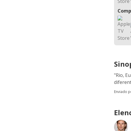
Comp
Sino
"Rio, E
diferen
Enviado 
Elen