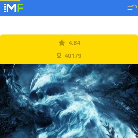
4.84
40179