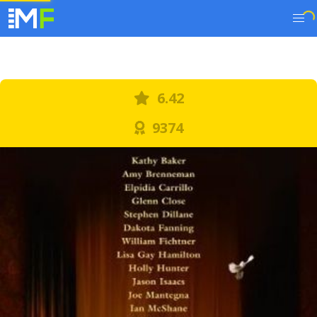
6.42
9374