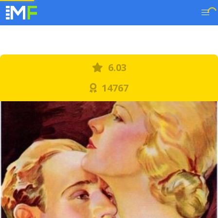
6.03
14767